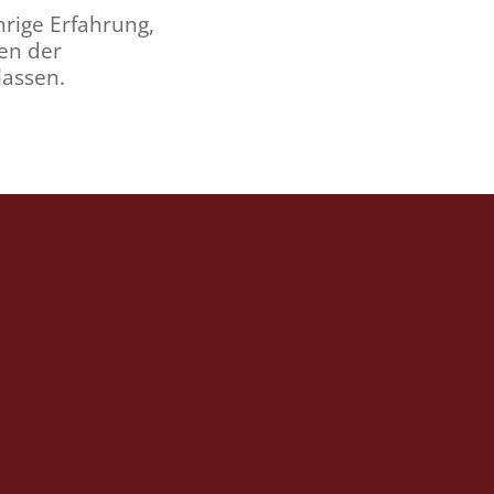
hrige Erfahrung,
en der
lassen.